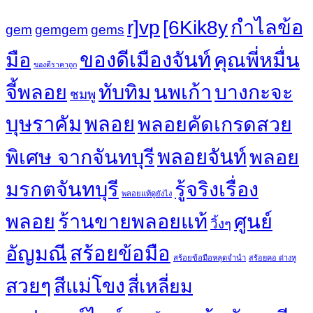
กำไลข้อ
r]vp
[6Kik8y
gem
gemgem
gems
ของดีเมืองจันท์
มือ
คุณพี่หมื่น
ของดีราคาถูก
จี้พลอย
ทับทิม
นพเก้า
บางกะจะ
ชมพู
บุษราคัม
พลอย
พลอยคัดเกรดสวย
พลอยจันท์
พิเศษ จากจันทบุรี
พลอย
มรกตจันทบุรี
รู้จริงเรื่อง
พลอยแท้ดูยังไง
พลอย
ร้านขายพลอยแท้
ศูนย์
วิ้งๆ
อัญมณี
สร้อยข้อมือ
สร้อยข้อมือหลุดจำนำ
สร้อยคอ ต่างหู
สวยๆ
สีแม่โขง
สี่เหลี่ยม