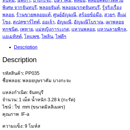
ทับทิม
,
นพเก้า
,
บางกะจะ
,
บุษราคัม
,
พลอย
,
พลอยคัดเกรดสวย
พิเศษ จากจันทบุรี
,
พลอยจันท์
,
พลอยมรกตจันทบุรี
,
รู้จริงเรื่อง
พลอย
,
ร้านขายพลอยแท้
,
ศูนย์อัญมณี
,
สร้อยข้อมือ
,
สวยๆ
,
สีแม่
โขง
,
สเปสซาร์ไทต์
,
ออเจ้า
,
อัญมณี
,
อัญมณีโบราณ‎
,
เผาพลอย
ทุกชนิด
,
เพทาย
,
แม่หญิงการะเกด
,
แหวนพลอย
,
แหวนลายพิกุล
,
แอเมทิสต์
,
โทแพซ
,
ไพลิน
,
ไฟดีๆ
Description
Description
รหัสสินค้า: PP035
ชื่อพลอย: พลอยบุษราคัม บางกะจะ
แหล่งกำเนิด: จันทบุรี
จำนวน: 1 เม็ด น้ำหนัก 3.28 k (กะรัต)
ไซน์ : ใข่ mm (ขนาดมิลลิเมตร)
คุณภาพ IF-a
ความแข็ง: 9 โมห์ส