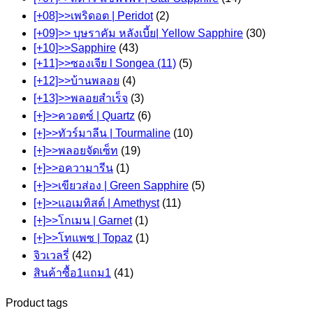
[+08]>>เพริดอต | Peridot
(2)
[+09]>> บุษราคัม หลังเบี้ย| Yellow Sapphire
(30)
[+10]>>Sapphire
(43)
[+11]>>ซองเจีย l Songea (11)
(5)
[+12]>>บ้านพลอย
(4)
[+13]>>พลอยสำเร็จ
(3)
[+]>>ควอตซ์ | Quartz
(6)
[+]>>ทัวร์มาลีน | Tourmaline
(10)
[+]>>พลอยจัดเซ็ท
(19)
[+]>>อความารีน
(1)
[+]>>เขียวส่อง | Green Sapphire
(5)
[+]>>แอเมทิสต์ | Amethyst
(11)
[+]>>โกเมน | Garnet
(1)
[+]>>โทแพซ | Topaz
(1)
จิวเวลรี่
(42)
สินค้าซื้อ1แถม1
(41)
Product tags