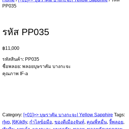
PP035
รหัส PP035
฿
11,000
รหัสสินค้า: PP035
ชื่อพลอย: พลอยบุษราคัม บางกะจะ
คุณภาพ IF-a
Category:
[+01]>> บุษราคัม บางกะจะ| Yellow Sapphire
Tags:
r]vp
,
[6Kik8y
,
กำไลข้อมือ
,
ของดีเมืองจันท์
,
คุณพี่หมื่น
,
จี้พลอย
,