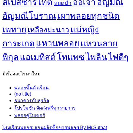
สเปสซาร์ไทต์
ออเจ้า
อัญมณี
หยดน้ำ
อัญมณีโบราณ‎
เผาพลอยทุกชนิด
เพทาย
แม่หญิง
เหลืองมะนาว
แหวนพลอย
การะเกด
แหวนลาย
พิกุล
แอเมทิสต์
โทแพซ
ไพลิน
ไฟดีๆ
มีเรื่องอะไรมาใหม่
พลอยขึ้นตัวเรือน
(no title)
ธนาคารกับธุรกิจ
โปรโมชั่น จัดส่งฟรีทุกรายการ
พลอยคู่ใบเซอร์
โรงเรียนพลอย: สอนผลิตซื้อขายพลอย By Mr.Suthat