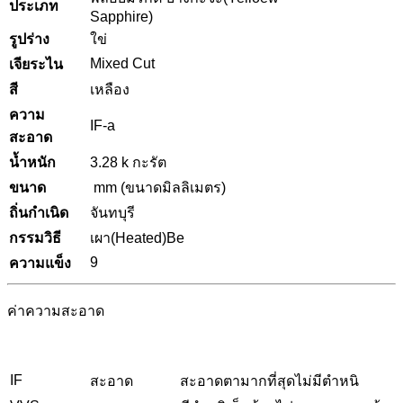
ประเภท
Sapphire)
รูปร่าง
ใข่
Mixed Cut
เจียระไน
สี
เหลือง
ความ
IF-a
สะอาด
น้ำหนัก
3.28 k กะรัต
ขนาด
mm (ขนาดมิลลิเมตร)
ถิ่นกำเนิด
จันทบุรี
กรรมวิธี
เผา(Heated)Be
9
ความแข็ง
ค่าความสะอาด
IF
สะอาด
สะอาดตามากที่สุดไม่มีตำหนิ